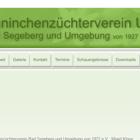
henzüchterverein Bad Segeberg und Umgebung von 1927 e.V.: Wiard Klose