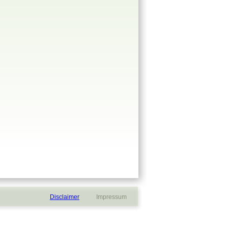
Disclaimer
           Impressum          