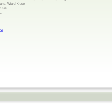
tand: Wiard Klose
t Kiel
SE
de